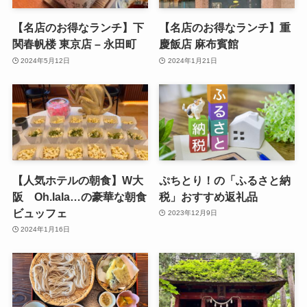
【名店のお得なランチ】下
【名店のお得なランチ】重
関春帆楼 東京店 – 永田町
慶飯店 麻布賓館
2024年5月12日
2024年1月21日
【人気ホテルの朝食】W大
ぷちとり！の「ふるさと納
阪 Oh.lala…の豪華な朝食
税」おすすめ返礼品
ビュッフェ
2023年12月9日
2024年1月16日