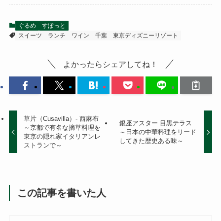
ぐるめ
すぽっと
スイーツ
ランチ
ワイン
千葉
東京ディズニーリゾート
よかったらシェアしてね！
草片（Cusavilla）- 西麻布
銀座アスター 目黒テラス
～京都で有名な摘草料理を
～日本の中華料理をリード
東京の隠れ家イタリアンレ
してきた歴史ある味～
ストランで～
この記事を書いた人