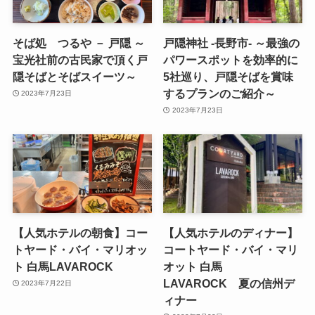
そば処 つるや － 戸隠 ～
戸隠神社 -長野市- ～最強の
宝光社前の古民家で頂く戸
パワースポットを効率的に
隠そばとそばスイーツ～
5社巡り、戸隠そばを賞味
するプランのご紹介～
2023年7月23日
2023年7月23日
【人気ホテルの朝食】コー
【人気ホテルのディナー】
トヤード・バイ・マリオッ
コートヤード・バイ・マリ
ト 白馬LAVAROCK
オット 白馬
LAVAROCK 夏の信州デ
2023年7月22日
ィナー