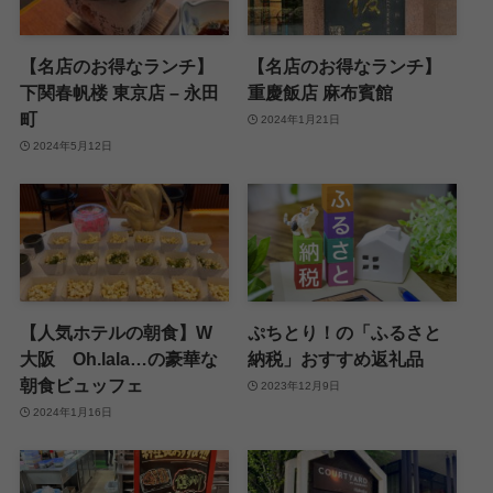
【名店のお得なランチ】
【名店のお得なランチ】
下関春帆楼 東京店 – 永田
重慶飯店 麻布賓館
町
2024年1月21日
2024年5月12日
【人気ホテルの朝食】W
ぷちとり！の「ふるさと
大阪 Oh.lala…の豪華な
納税」おすすめ返礼品
朝食ビュッフェ
2023年12月9日
2024年1月16日