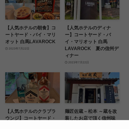
【人気ホテルの朝食】コ
【人気ホテルのディナ
ートヤード・バイ・マリ
ー】コートヤード・バ
オット 白馬LAVAROCK
イ・マリオット 白馬
LAVAROCK 夏の信州デ
2023年7月22日
ィナー
2023年7月22日
【人気ホテルのクラブラ
麺匠佐蔵 – 松本 ～蔵を改
ウンジ】コートヤード・
装したお店で頂く信州味
バイ・マリオット 白馬
噌ラーメン～