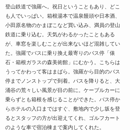
登山鉄道で強羅へ。祝日ということもあり、どこ
も人でいっぱい。箱根湯本で温泉饅頭や日本酒、
小田原名物のかまぼこなど買い込み、満員の登山
鉄道に乗り込む。天気がわるかったこともある
が、車窓を楽しむことが出来ないほど混雑してい
た。強羅でバスに乗り換え最寄りのバス停「俵
石・箱根ガラスの森美術館」にむかう。こちらは
うってかわって客はまばら。強羅から目的のバス
停までノンストップで到着。バスを降りると、大
涌谷の荒々しい風景が目の前に。ケーブルカーに
乗らずとも箱根を感じることができた。バス停か
らホテルの入口まではすぐ、敷地内で少し坂を登
るとスタッフの方が出迎えてくれ、ゴルフカート
のような車で宿泊棟まで案内してくれた。