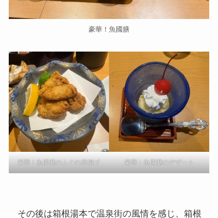
豪華！魚國膳
豪華！魚國膳のふぐの唐揚げ
豪華！魚國膳のデザート
その後は箱根湯本で温泉街の風情を感じ、箱根