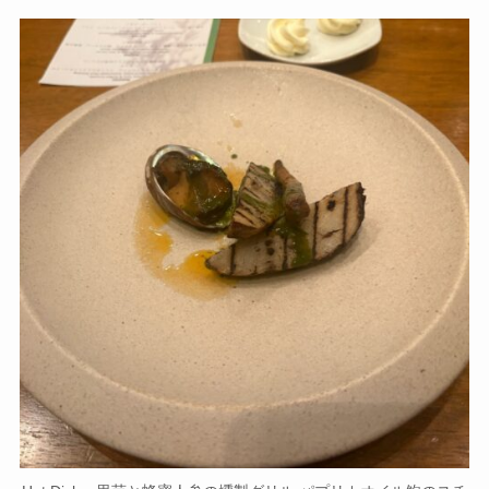
Hot Dish 里芋と蜂蜜人参の燻製グリル パプリカオイル鮑のス
チーム薪焼き焦がし醤油の香り