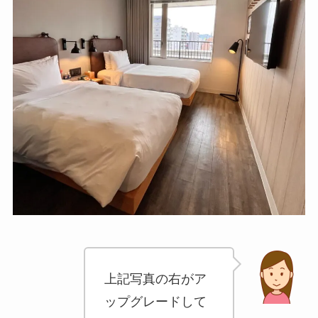
✖
上記写真の右が
一休.comでお得なご旅行を！
アップグレード
していただいた1
0階のお部屋で
す。少し広いの