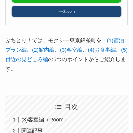
一休.com
ぷちとり！では、モクシー東京錦糸町を、
(1)宿
泊プラン編
、
(2)館内編
、
(3)客室編
、
(4)お食事
編
、
(5)付近の見どころ編
の5つのポイントからご
紹介します。
目次
(3)客室編（Room）
関連記事