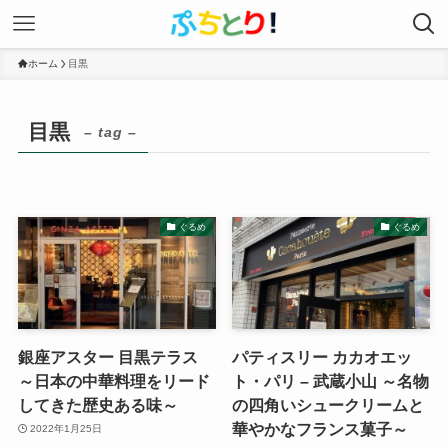
ホーム
目黒
目黒
– tag –
ぐるめ
ぐるめ
銀座アスター 目黒テラス
パティスリー カカオエッ
～日本の中華料理をリード
ト・パリ – 武蔵小山 ～名物
してきた歴史ある味～
の四角いシュークリームと
華やかなフランス菓子～
2022年1月25日